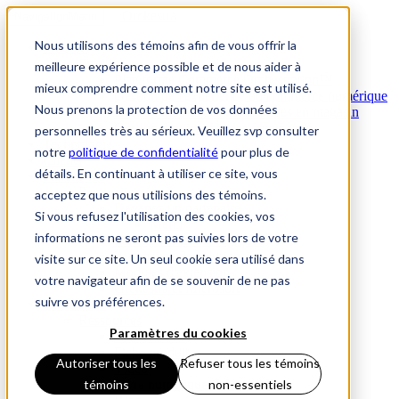
Navigation
Menu
Nous utilisons des témoins afin de vous offrir la
Produits
Produits
meilleure expérience possible et de nous aider à
Plateforme Commerce Orchestration™
mieux comprendre comment notre site est utilisé.
Gestion de l'expérience du commerce numérique
Nous prenons la protection de vos données
Gestion mobile des commandes en magasin
Gestion omnicanale des commandes
personnelles très au sérieux. Veuillez svp consulter
Technologie
notre
politique de confidentialité
pour plus de
Clients
détails. En continuant à utiliser ce site, vous
Partenaires
Partenaires
acceptez que nous utilisions des témoins.
Devenez un partenaire
Si vous refusez l'utilisation des cookies, vos
Merci
informations ne seront pas suivies lors de votre
Partenaires technologiques
Partenaires de solutions
visite sur ce site. Un seul cookie sera utilisé dans
Modules d'extension
votre navigateur afin de se souvenir de ne pas
Orckestra et Microsoft
suivre vos préférences.
Ressources
Ressources
Paramètres du cookies
Étude de cas
Fiche produit
Autoriser tous les
Refuser tous les témoins
Vidéo
Livre numérique & Livre blanc
témoins
non-essentiels